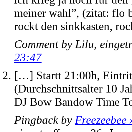
meiner wahl”, (zitat: flo
rockt den sinkkasten, ro
Comment by Lilu, einget
23:47
[…] Startt 21:00h, Eintr
(Durchschnittsalter 10 J
DJ Bow Bandow Time T
Pingback by
Freezeebee